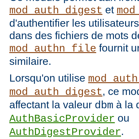
et
mod_auth_digest
mod
d'authentifier les utilisateu
dans des fichiers de mots 
fournit u
mod_authn_file
similaire.
Lorsqu'on utilise
mod_auth
, ce mo
mod_auth_digest
affectant la valeur
à la 
dbm
ou
AuthBasicProvider
.
AuthDigestProvider