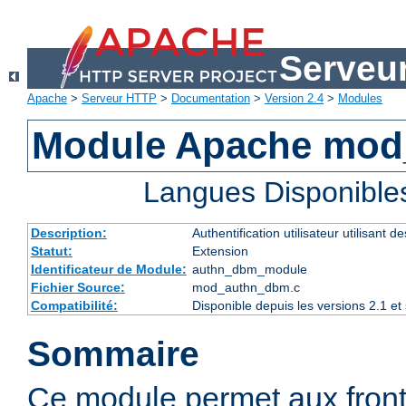
Serveu
Apache
>
Serveur HTTP
>
Documentation
>
Version 2.4
>
Modules
Module Apache mo
Langues Disponible
Description:
Authentification utilisateur utilisant 
Statut:
Extension
Identificateur de Module:
authn_dbm_module
Fichier Source:
mod_authn_dbm.c
Compatibilité:
Disponible depuis les versions 2.1 e
Sommaire
Ce module permet aux fro