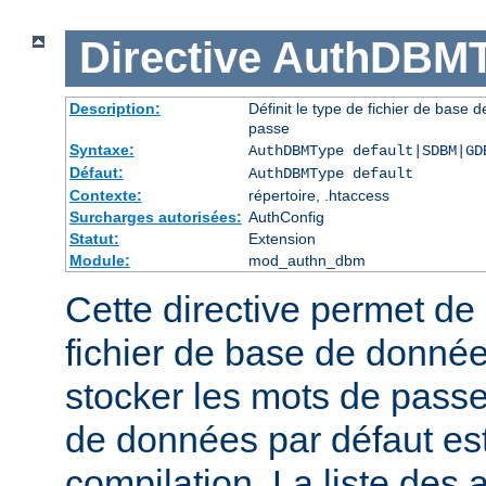
Directive
AuthDBMT
Description:
Définit le type de fichier de base 
passe
Syntaxe:
AuthDBMType default|SDBM|GD
Défaut:
AuthDBMType default
Contexte:
répertoire, .htaccess
Surcharges autorisées:
AuthConfig
Statut:
Extension
Module:
mod_authn_dbm
Cette directive permet de 
fichier de base de données
stocker les mots de passe
de données par défaut est 
compilation. La liste des 